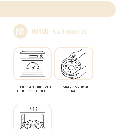
HORNO - 5 a 8 minutos
1. Precalienta el horno a 210°C
2. Saca la rosca de su
durante 8 a 10 minutos.
envase.