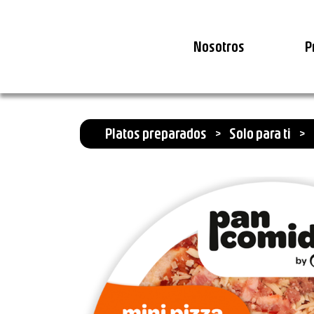
Nosotros
P
Platos preparados
>
Solo para ti
>