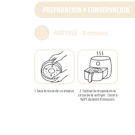
PREPARACION Y CONSERVACION
AIRFYRER - 8 minutos
1. Saca la rosca de su envase.
2. Colocar la rosquita en la
cesta de la “airfryer”. Cocer a
160ºC durante 8 minutos.