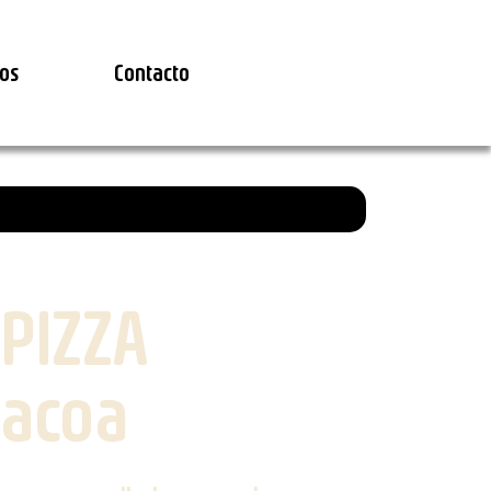
os
Contacto
 PIZZA
acoa