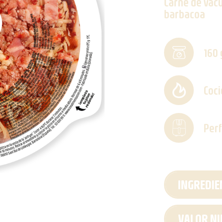
Carne de vacu
barbacoa
160 
Coci
Perf
INGREDIE
VALOR NU