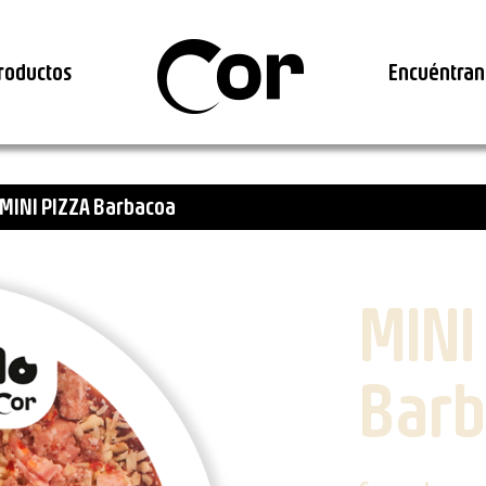
roductos
Encuéntran
MINI PIZZA Barbacoa
MINI
Barb