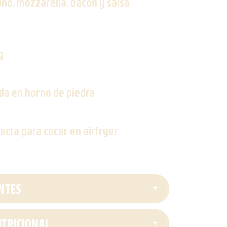
no, mozzarella, bacon y salsa
g
da en horno de piedra
ecta para cocer en airfryer
NTES
TRICIONAL