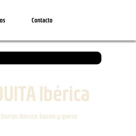
os
Contacto
UITA Ibérica
chorizo ibérico, bacon y queso