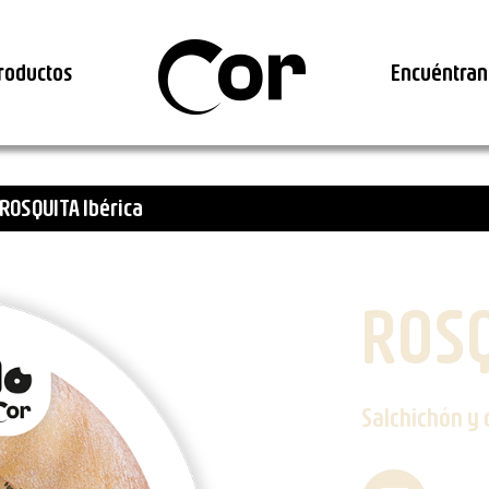
roductos
Encuéntran
ROSQUITA Ibérica
ROSQ
Salchichón y 