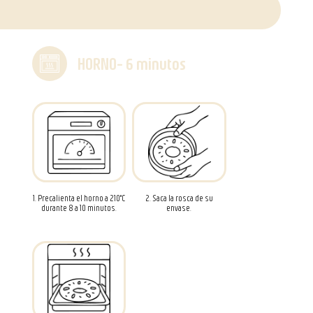
HORNO- 6 minutos
1. Precalienta el horno a 210°C
2. Saca la rosca de su
durante 8 a 10 minutos.
envase.