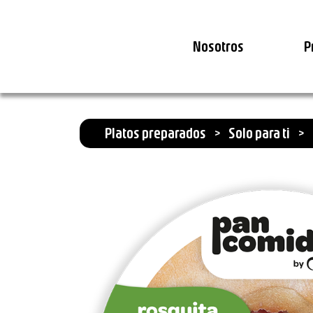
Nosotros
P
Platos preparados
>
Solo para ti
>