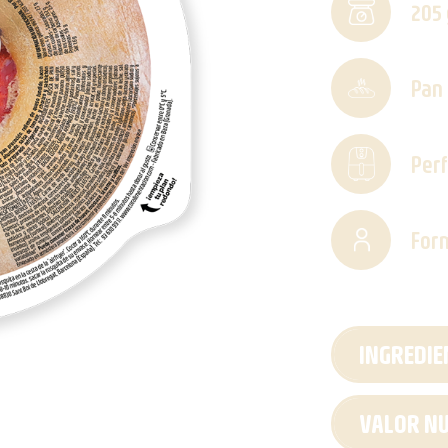
205 
Pan 
Perf
Form
INGREDIE
VALOR NU