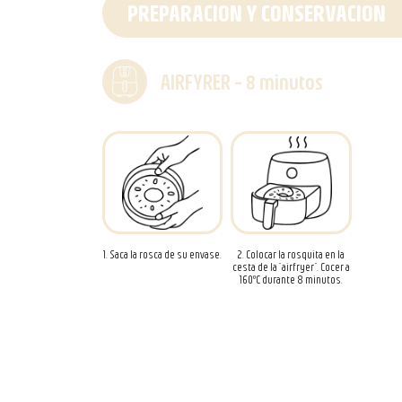
PREPARACION Y CONSERVACION
AIRFYRER - 8 minutos
1. Saca la rosca de su envase.
2. Colocar la rosquita en la
cesta de la “airfryer”. Cocer a
160ºC durante 8 minutos.